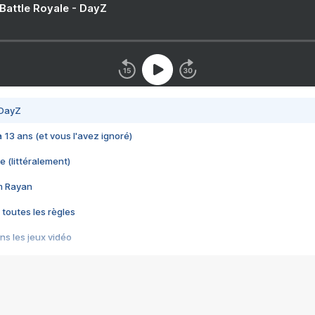
 Battle Royale - DayZ
 DayZ
 a 13 ans (et vous l'avez ignoré)
e (littéralement)
im Rayan
 toutes les règles
s les jeux vidéo
us choquant de Rockstar ? - Le scandale BULLY
e plus moche de Steam
du RÊVE tourne au CAUCHEMAR