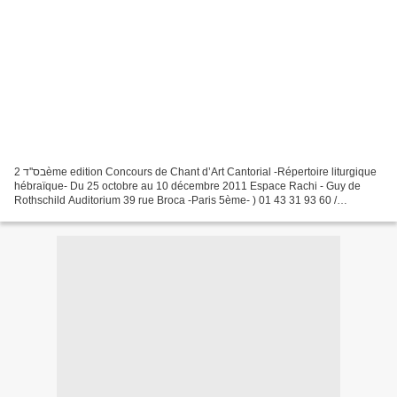
בס''ד 2ème edition Concours de Chant d’Art Cantorial -Répertoire liturgique
hébraïque- Du 25 octobre au 10 décembre 2011 Espace Rachi - Guy de
Rothschild Auditorium 39 rue Broca -Paris 5ème- ) 01 43 31 93 60 /
concours-art-cantorial@live.fr Date limite...