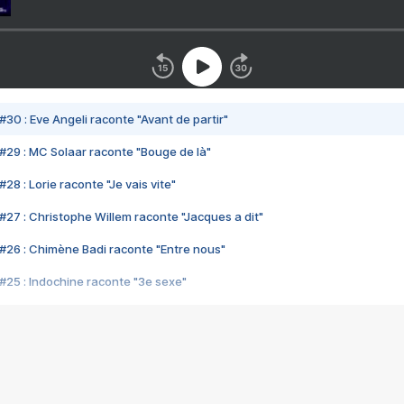
#30 : Eve Angeli raconte "Avant de partir"
#29 : MC Solaar raconte "Bouge de là"
28 : Lorie raconte "Je vais vite"
#27 : Christophe Willem raconte "Jacques a dit"
#26 : Chimène Badi raconte "Entre nous"
#25 : Indochine raconte "3e sexe"
#24 : Zaho raconte "C'est chelou"
#23 : Patrick Bruel raconte "Au café des délices"
#22 : Kyo raconte "Le chemin"