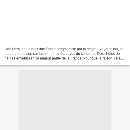
Une Demi-finale puis une Finale compromise par la neige !!! Aujourd'hui, la
neige a eu raison sur les dernières épreuves du concours. Des chûtes de
neiges envahissent la majeur partie de la France. Pour quelle raison, cela
TOMBE le jour le plus ultime...