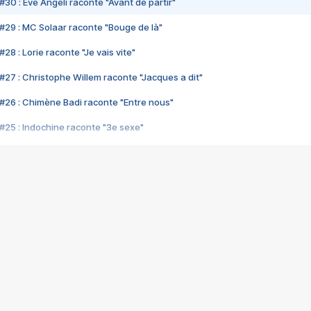
#30 : Eve Angeli raconte "Avant de partir"
#29 : MC Solaar raconte "Bouge de là"
28 : Lorie raconte "Je vais vite"
#27 : Christophe Willem raconte "Jacques a dit"
#26 : Chimène Badi raconte "Entre nous"
#25 : Indochine raconte "3e sexe"
#24 : Zaho raconte "C'est chelou"
#23 : Patrick Bruel raconte "Au café des délices"
#22 : Kyo raconte "Le chemin"
#21 : Nolwenn Leroy raconte "Cassé"
#20 : Patrick Hernandez raconte "Born to be alive"
#19 : Lorie raconte "Près de moi"
#18 : Michael Jones raconte "A nos actes manqués" (avec Jean-Jacque