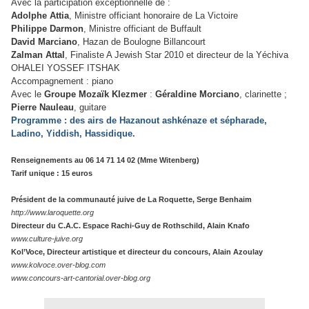
Avec la participation exceptionnelle de :
Adolphe Attia
, Ministre officiant honoraire de La Victoire
Philippe Darmon
, Ministre officiant de Buffault
David Marciano
, Hazan de Boulogne Billancourt
Zalman Attal
, Finaliste A Jewish Star 2010 et directeur de la Yéchiva
OHALEI YOSSEF ITSHAK
Accompagnement : piano
Avec le
Groupe Mozaïk Klezmer
:
Géraldine Morciano
, clarinette ;
Pierre Nauleau
, guitare
Programme : des airs de Hazanout ashkénaze et sépharade,
Ladino, Yiddish, Hassidique.
Renseignements au 06 14 71 14 02 (Mme Witenberg)
Tarif unique : 15 euros
Président de la communauté juive de La Roquette, Serge Benhaim
http://www.laroquette.org
Directeur du C.A.C. Espace Rachi-Guy de Rothschild, Alain Knafo
www.culture-juive.org
Kol’Voce, Directeur artistique et directeur du concours, Alain Azoulay
www.kolvoce.over-blog.com
www.concours-art-cantorial.over-blog.org