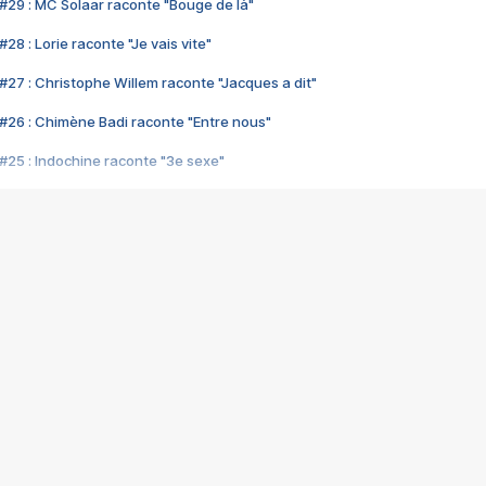
#29 : MC Solaar raconte "Bouge de là"
28 : Lorie raconte "Je vais vite"
#27 : Christophe Willem raconte "Jacques a dit"
#26 : Chimène Badi raconte "Entre nous"
#25 : Indochine raconte "3e sexe"
#24 : Zaho raconte "C'est chelou"
#23 : Patrick Bruel raconte "Au café des délices"
#22 : Kyo raconte "Le chemin"
#21 : Nolwenn Leroy raconte "Cassé"
#20 : Patrick Hernandez raconte "Born to be alive"
#19 : Lorie raconte "Près de moi"
#18 : Michael Jones raconte "A nos actes manqués" (avec Jean-Jacque
#17 : Khaled raconte "Aïcha"