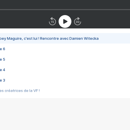
bey Maguire, c'est lui ! Rencontre avec Damien Witecka
e 6
e 5
e 4
e 3
s créatrices de la VF !
e 2
e 1
e Mektoub My Love arrive enfin ! Rencontre avec Shaïn Boumedine et Sal