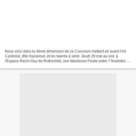
Nous voici dans la 4ème dimension de ce Concours mettant en avant l'Art
Cantorial, dite Hazanout, et les talents à venir. Jeudi 29 mai au soir, à
l'Espace Rachi-Guy de Rothschild, une fabuleuse Finale entre 7 finalistes de
talent, s'est déroulée, face...