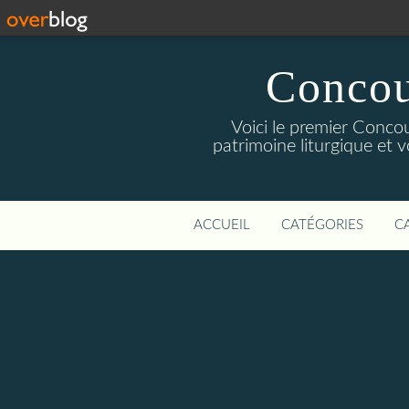
Concou
Voici le premier Concou
patrimoine liturgique et v
ACCUEIL
CATÉGORIES
C