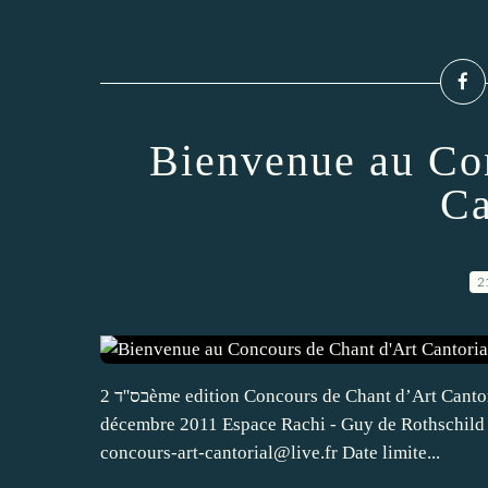
Bienvenue au Co
Ca
2
בס''ד 2ème edition Concours de Chant d’Art Cantorial -Répertoire liturgique hébraïque- Du 25 octobre au 10
décembre 2011 Espace Rachi - Guy de Rothschild A
concours-art-cantorial@live.fr Date limite...