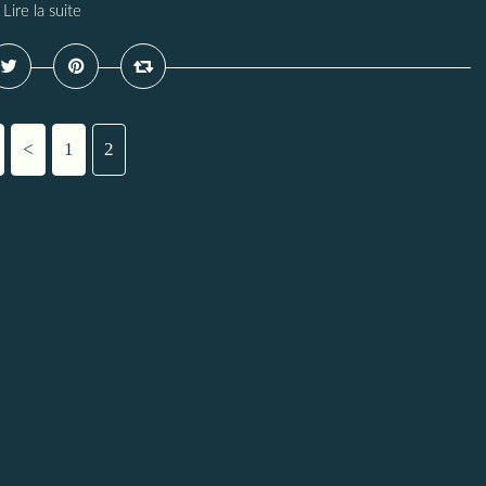
Lire la suite
<
1
2