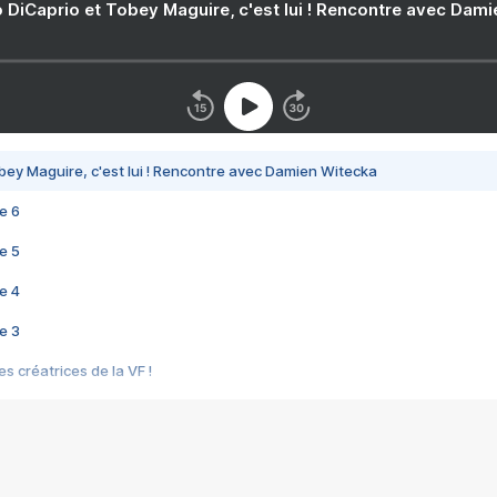
 DiCaprio et Tobey Maguire, c'est lui ! Rencontre avec Dam
bey Maguire, c'est lui ! Rencontre avec Damien Witecka
e 6
e 5
e 4
e 3
s créatrices de la VF !
e 2
e 1
e Mektoub My Love arrive enfin ! Rencontre avec Shaïn Boumedine et Sal